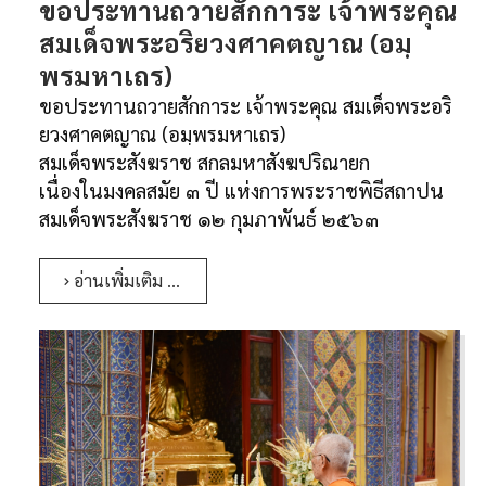
ขอประทานถวายสักการะ เจ้าพระคุณ
สมเด็จพระอริยวงศาคตญาณ (อมฺ
พรมหาเถร)
ขอประทานถวายสักการะ
เจ้าพระคุณ สมเด็จพระอริ
ยวงศาคตญาณ (อมฺพรมหาเถร)
สมเด็จพระสังฆราช สกลมหาสังฆปริณายก
เนื่องในมงคลสมัย ๓ ปี แห่งการพระราชพิธีสถาปน
สมเด
็จพระสังฆราช ๑๒ กุมภาพันธ์ ๒๕๖๓
อ่านเพิ่มเติม …