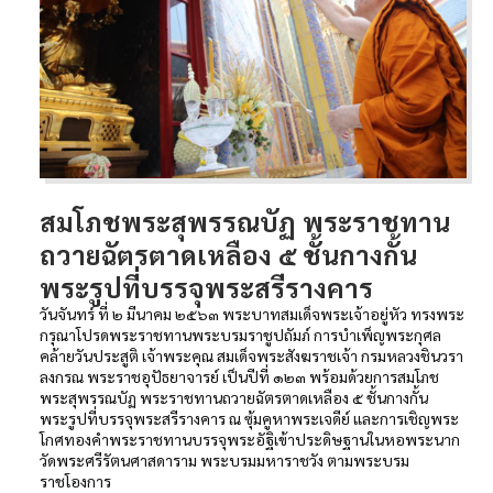
สมโภชพระสุพรรณบัฏ พระราชทาน
ถวายฉัตรตาดเหลือง ๕ ชั้นกางกั้น
พระรูปที่บรรจุพระสรีรางคาร
วันจันทร์ ที่ ๒ มีนาคม ๒๕๖๓ พระบาทสมเด็จพระเจ้าอยู่หัว ทรงพระ
กรุณาโปรดพระราชทานพระบรมราชูปถัมภ์ การบำเพ็ญพระกุศล
คล้ายวันประสูติ เจ้าพระคุณ สมเด็จพระสังฆราชเจ้า กรมหลวงชินวรา
ลงกรณ พระราชอุปัธยาจารย์ เป็นปีที่ ๑๒๓ พร้อมด้วยการสมโภช
พระสุพรรณบัฏ พระราชทานถวายฉัตรตาดเหลือง ๕ ชั้นกางกั้น
พระรูปที่บรรจุพระสรีรางคาร ณ ซุ้มคูหาพระเจดีย์ และการเชิญพระ
โกศทองคำพระราชทานบรรจุพระอัฐิเข้าประดิษฐานในหอพระนาก
วัดพระศรีรัตนศาสดาราม พระบรมมหาราชวัง ตามพระบรม
ราชโองการ