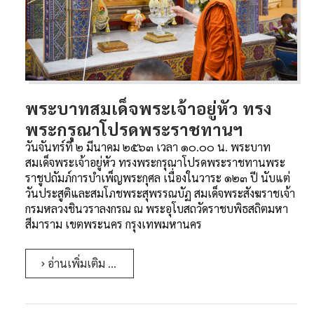
พระบาทสมเด็จพระเจ้าอยู่หัว ทรง
พระกรุณาโปรดพระราชทานฯ
วันจันทร์ที่ ๒ มีนาคม ๒๕๖๓ เวลา ๑๐.๐๐ น. พระบาท
สมเด็จพระเจ้าอยู่หัว ทรงพระกรุณาโปรดพระราชทานพระ
ราชูปถัมภ์การบำเพ็ญพระกุศล เนื่องในวาระ ๑๒๓ ปี นับแต่
วันประสูติและสมโภชพระสุพรรณบัฏ สมเด็จพระสังฆราชเจ้า
กรมหลวงชินวราลงกรณ ณ พระอุโบสถวัดราชบพิธสถิตมหา
สีมาราม เขตพระนคร กรุงเทพมหานคร
อ่านเพิ่มเติม …