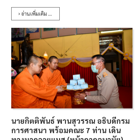
อ่านเพิ่มเติม …
นายกิตติพันธ์ พานสุวรรณ อธิบดีกรม
การศาสนา พร้อมคณะ 7 ท่าน เดิน
ทางมาถวายแมส (หน้ากากอนามัย)