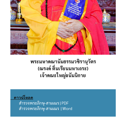
พระมหาคณานัมธรรมวชิรานุวัตร
(ณรงค์ ติ่นเรียนมหาเถระ)
เจ้าคณะใหญ่อนัมนิกาย
ดาวน์โหลด
สำรวจพระภิกษุ-สามเณร | PDF
สำรวจพระภิกษุ-สามเณร | Word