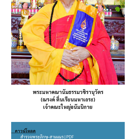
พระมหาคณานัมธรรมวชิรานุวัตร
(ณรงค์ ติ่นเรียนมหาเถระ)
เจ้าคณะใหญ่อนัมนิกาย
ดาวน์โหลด
สำรวจพระภิกษุ-สามเณร | PDF