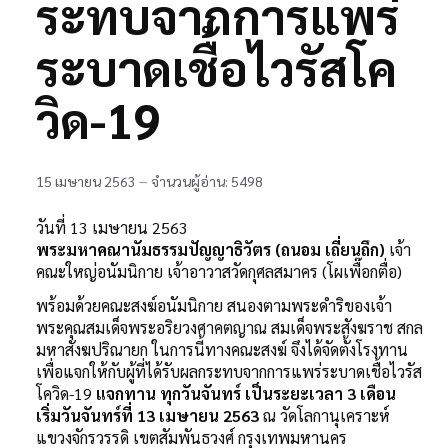
ระทบจากการแพร่
ติดต่อเรา
ระบาดเชื้อไวรัสโค
ห้องสมุด
วิด-19
15 เมษายน 2563
จำนวนผู้อ่าน: 5498
วันที่ 13 เมษายน 2563
พระมหาคณานัมธรรมปัญญาธิวัตร (ถนอม เถี่ยนถึก)
เจ้า
คณะใหญ่อนัมนิกาย เจ้าอาวาสวัดกุศลสมาคร (โผเพื๊อกตื่อ)
พร้อมด้วยคณะสงฆ์อนัมนิกาย สนองตามพระดำริของเจ้า
พระคุณสมเด็จพระอริยวงศาคตญาณ สมเด็จพระสังฆราช สกล
มหาสังฆปริณายก ในการนี้ทางคณะสงฆ์ จึงได้จัดตั้งโรงทาน
เพื่อแจกให้กับผู้ที่ได้รับผลกระทบจากการแพร่ระบาดเชื้อไวรัส
โควิด-19
แจกทาน ทุกวันจันทร์ เป็นระยะเวลา 3 เดือน
เริ่มวันจันทร์ที่ 13 เมษายน 2563
ณ วัดโลกานุเคราะห์
แขวงจักรวรรดิ เขตสัมพันธวงศ์ กรุงเทพมหานคร