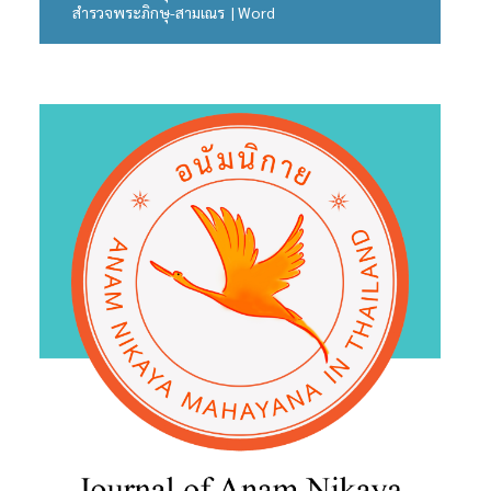
สำรวจพระภิกษุ-สามเณร | Word