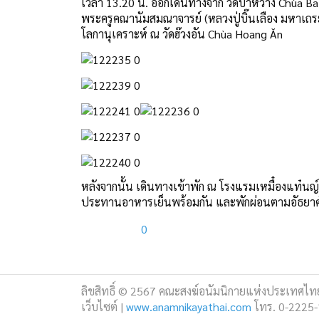
เวลา 13.20 น. ออกเดินทางจาก วัดบาหว่าง Chùa Ba v
พระครูคณานัมสมณาจารย์ (หลวงปู่บิ๊นเลือง มหาเถระ
โลกานุเคราะห์ ณ วัดฮ๊วงอัน Chùa Hoang Ăn
หลังจากนั้น เดินทางเข้าพัก ณ โรงแรมเหมื๋องแท๋น
ประทานอาหารเย็นพร้อมกัน และพักผ่อนตามอัธยาศ
0
ลิขสิทธิ์ © 2567 คณะสงฆ์อนัมนิกายแห่งประเทศไทย.
เว็บไซต์ |
www.anamnikayathai.com
โทร. 0-2225-