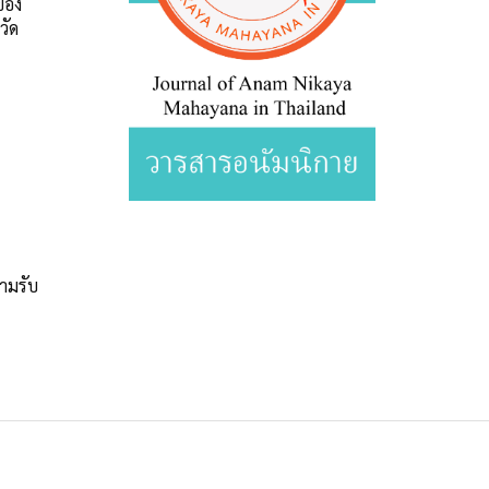
ของ
วัด
ามรับ