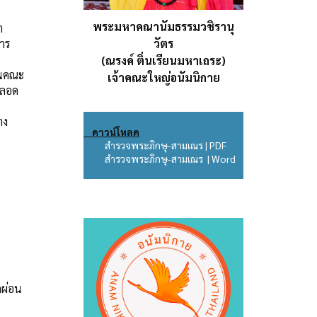
พระมหาคณานัมธรรมวชิรานุ
า
วัตร
การ
(ณรงค์ ติ่นเรียนมหาเถระ)
านคณะ
เจ้าคณะใหญ่อนัมนิกาย
ตลอด
าง
ดาวน์โหลด
สำรวจพระภิกษุ-สามเณร | PDF
สำรวจพระภิกษุ-สามเณร | Word
กผ่อน