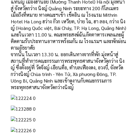
แท๋นญ์ เมืองฮานอย (Mường Thanh Hotel) Hà nội มุ่งหน้า
สู่ จังหวัดกว่าง นิงญ์ Quảng Ninh ระยะทาง 200 กิโลเมตร
เมื่อถึงที่หมาย ทางคณะฯเข้า เช็คอิน ณ โรงแรม Mithrin
Hotel Ha Long ฮว่าง ก๊วก เหวียต, บ๋าย ไฉ, ฮา ลอง, กว่าง นิง
ญ์ (Hoàng Quốc việt, Bãi Cháy, TP. Hạ Long, Quảng Ninh)
และในเวลา 11.00 น. คณะพระสงฆ์ฉันภัตตาหารเพลและผู้
ติดตามรับประทานอาหารพร้อมกัน ณ โรงแรมฯ และพักผ่อน
ตามอัธยาศัย
จากนั้น ในเวลา 13.30 น. ออกเดินทางจากที่พัก มุ่งหน้าสู่
สถานที่ทำการคณะกรรมการพระพุทธศาสนาจังหวัดกว่าง นิง
ญ์ ซึ่งตั้งอยู่ที่ วัดจิ่งญ์-เอียนตื่อ, ตำบลเฟืองดง, อวงบี๋, จังหวัด
กว่างนิงญ์ Chùa trình - Yên Tử, Xã phương Đông, TP.
Uông Bí, Quảng Ninh และเข้าดูงานกับคณะกรรมการ
พระพุทธศาสนาจังหวัดกว่างนิงญ์