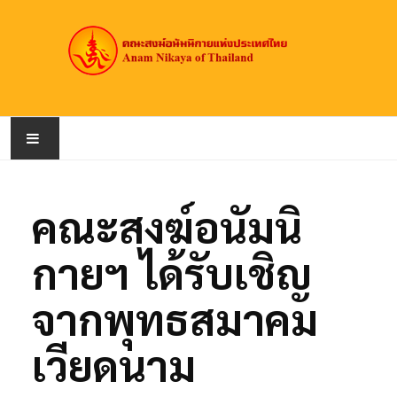
หน้าหลัก
คณะสงฆ์อนัมนิ
เกี่ยวกับคณะสงฆ์
กายฯ ได้รับเชิญ
สมณศักดิ์
จากพุทธสมาคม
วัดอนัมนิกาย
เวียดนาม
ข่าวประชาสัมพันธ์