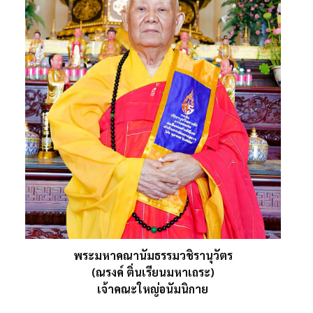
พระมหาคณานัมธรรมวชิรานุวัตร
(ณรงค์ ติ่นเรียนมหาเถระ)
เจ้าคณะใหญ่อนัมนิกาย