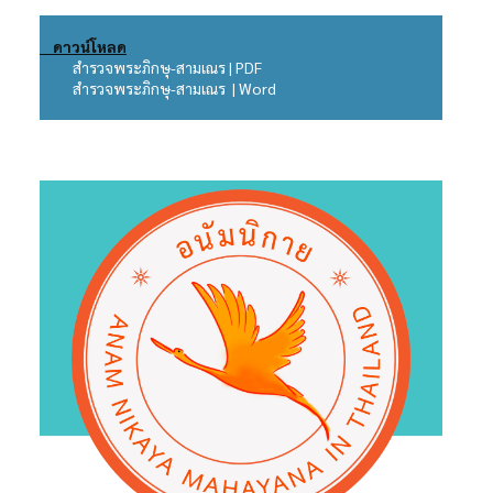
ดาวน์โหลด
สำรวจพระภิกษุ-สามเณร | PDF
สำรวจพระภิกษุ-สามเณร | Word